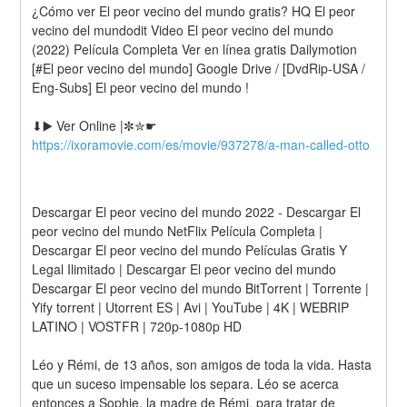
¿Cómo ver El peor vecino del mundo gratis? HQ El peor 
vecino del mundodit Video El peor vecino del mundo 
(2022) Película Completa Ver en línea gratis Dailymotion 
[#El peor vecino del mundo] Google Drive / [DvdRip-USA / 
Eng-Subs] El peor vecino del mundo !
⬇▶️ Ver Online |✼✮☛ 
https://ixoramovie.com/es/movie/937278/a-man-called-otto
Descargar El peor vecino del mundo 2022 - Descargar El 
peor vecino del mundo NetFlix Película Completa | 
Descargar El peor vecino del mundo Películas Gratis Y 
Legal Ilimitado | Descargar El peor vecino del mundo 
Descargar El peor vecino del mundo BitTorrent | Torrente | 
Yify torrent | Utorrent ES | Avi | YouTube | 4K | WEBRIP 
LATINO | VOSTFR | 720p-1080p HD
Léo y Rémi, de 13 años, son amigos de toda la vida. Hasta 
que un suceso impensable los separa. Léo se acerca 
entonces a Sophie, la madre de Rémi, para tratar de 