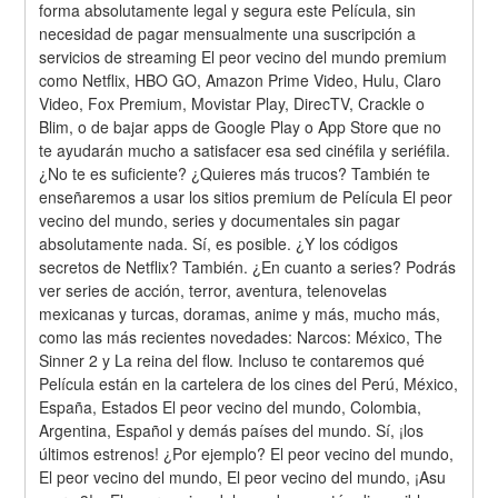
forma absolutamente legal y segura este Película, sin 
necesidad de pagar mensualmente una suscripción a 
servicios de streaming El peor vecino del mundo premium 
como Netflix, HBO GO, Amazon Prime Video, Hulu, Claro 
Video, Fox Premium, Movistar Play, DirecTV, Crackle o 
Blim, o de bajar apps de Google Play o App Store que no 
te ayudarán mucho a satisfacer esa sed cinéfila y seriéfila. 
¿No te es suficiente? ¿Quieres más trucos? También te 
enseñaremos a usar los sitios premium de Película El peor 
vecino del mundo, series y documentales sin pagar 
absolutamente nada. Sí, es posible. ¿Y los códigos 
secretos de Netflix? También. ¿En cuanto a series? Podrás 
ver series de acción, terror, aventura, telenovelas 
mexicanas y turcas, doramas, anime y más, mucho más, 
como las más recientes novedades: Narcos: México, The 
Sinner 2 y La reina del flow. Incluso te contaremos qué 
Película están en la cartelera de los cines del Perú, México, 
España, Estados El peor vecino del mundo, Colombia, 
Argentina, Español y demás países del mundo. Sí, ¡los 
últimos estrenos! ¿Por ejemplo? El peor vecino del mundo, 
El peor vecino del mundo, El peor vecino del mundo, ¡Asu 